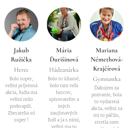
Jakub
Mária
Mariana
Ružička
Ďurišinová
Némethová-
Krajčírová
Herec
Hádzanárka
Gymnastka
Bolo super,
Bolo to úžasné,
veľmi príjemná
bolo tam veľa
Ďakujem za
akcia, ľudia ma
hercov,
pozvanie, bola
veľmi milo
spisovateľov a
to vydarená
prekvapili.
iných
akcia, veľmi sa
Zberatelia sú
zaujímavých
mi to páčilo,
super !
ľudí a ja s nimi,
stretla som
veľmi ma to