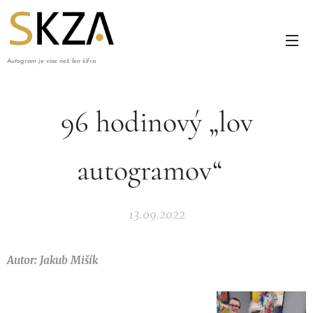
Autogram je viac než len šifra
96 hodinový „lov
autogramov“
13.09.2022
Autor: Jakub Mišík