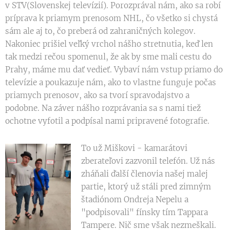
v STV(Slovenskej televízií). Porozprával nám, ako sa robí
príprava k priamym prenosom NHL, čo všetko si chystá
sám ale aj to, čo preberá od zahraničných kolegov.
Nakoniec prišiel veľký vrchol nášho stretnutia, keď len
tak medzi rečou spomenul, že ak by sme mali cestu do
Prahy, máme mu dať vedieť. Vybaví nám vstup priamo do
televízie a poukazuje nám, ako to vlastne funguje počas
priamych prenosov, ako sa tvorí spravodajstvo a
podobne. Na záver nášho rozprávania sa s nami tiež
ochotne vyfotil a podpísal nami pripravené fotografie.
To už Miškovi - kamarátovi
zberateľovi zazvonil telefón. Už nás
zháňali ďalší členovia našej malej
partie, ktorý už stáli pred zimným
štadiónom Ondreja Nepelu a
"podpisovali" fínsky tím Tappara
Tampere. Nič sme však nezmeškali.