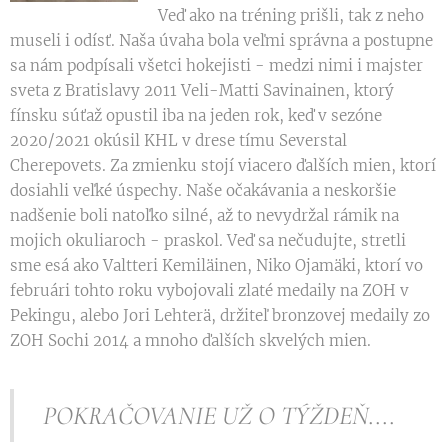
Veď ako na tréning prišli, tak z neho
museli i odísť. Naša úvaha bola veľmi správna a postupne
sa nám podpísali všetci hokejisti - medzi nimi i majster
sveta z Bratislavy 2011 Veli-Matti Savinainen, ktorý
fínsku súťaž opustil iba na jeden rok, keď v sezóne
2020/2021 okúsil KHL v drese tímu Severstal
Cherepovets. Za zmienku stojí viacero ďalších mien, ktorí
dosiahli veľké úspechy. Naše očakávania a neskoršie
nadšenie boli natoľko silné, až to nevydržal rámik na
mojich okuliaroch - praskol. Veď sa nečudujte, stretli
sme esá ako Valtteri Kemiläinen, Niko Ojamäki, ktorí vo
februári tohto roku vybojovali zlaté medaily na ZOH v
Pekingu, alebo Jori Lehterä, držiteľ bronzovej medaily zo
ZOH Sochi 2014 a mnoho ďalších skvelých mien.
POKRAČOVANIE UŽ O TÝŽDEŇ....