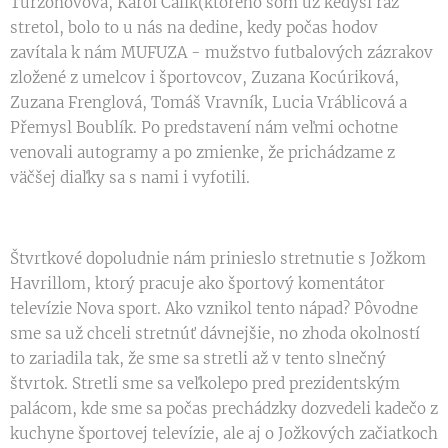
Turzonovová, Karol Čálik(ktorého som už kedysi raz
stretol, bolo to u nás na dedine, kedy počas hodov
zavítala k nám MUFUZA - mužstvo futbalových zázrakov
zložené z umelcov i športovcov, Zuzana Kocúriková,
Zuzana Frenglová, Tomáš Vravník, Lucia Vráblicová a
Přemysl Boublík. Po predstavení nám veľmi ochotne
venovali autogramy a po zmienke, že prichádzame z
väčšej diaľky sa s nami i vyfotili.
Štvrtkové dopoludnie nám prinieslo stretnutie s Jožkom
Havrillom, ktorý pracuje ako športový komentátor
televízie Nova sport. Ako vznikol tento nápad? Pôvodne
sme sa už chceli stretnúť dávnejšie, no zhoda okolností
to zariadila tak, že sme sa stretli až v tento slnečný
štvrtok. Stretli sme sa veľkolepo pred prezidentským
palácom, kde sme sa počas prechádzky dozvedeli kadečo z
kuchyne športovej televízie, ale aj o Jožkových začiatkoch