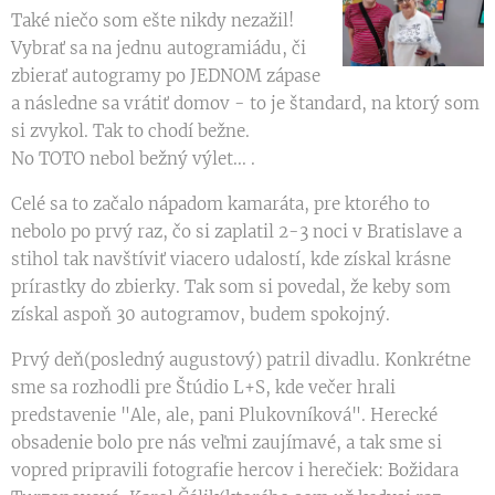
Také niečo som ešte nikdy nezažil!
Vybrať sa na jednu autogramiádu, či
zbierať autogramy po JEDNOM zápase
a následne sa vrátiť domov - to je štandard, na ktorý som
si zvykol. Tak to chodí bežne.
No TOTO nebol bežný výlet... .
Celé sa to začalo nápadom kamaráta, pre ktorého to
nebolo po prvý raz, čo si zaplatil 2-3 noci v Bratislave a
stihol tak navštíviť viacero udalostí, kde získal krásne
prírastky do zbierky. Tak som si povedal, že keby som
získal aspoň 30 autogramov, budem spokojný.
Prvý deň(posledný augustový) patril divadlu. Konkrétne
sme sa rozhodli pre Štúdio L+S, kde večer hrali
predstavenie "Ale, ale, pani Plukovníková". Herecké
obsadenie bolo pre nás veľmi zaujímavé, a tak sme si
vopred pripravili fotografie hercov i herečiek: Božidara